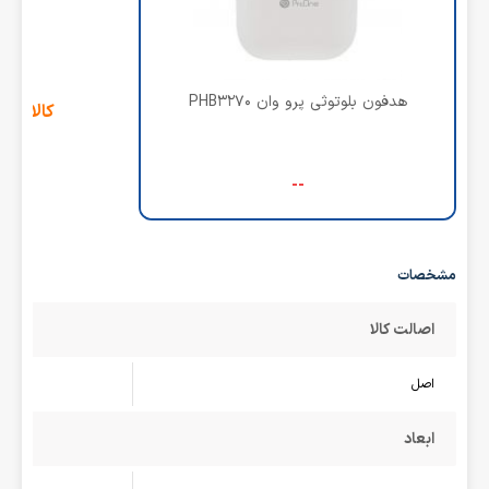
هدفون بلوتوثی پرو وان PHB3270
کالای ج
--
مشخصات
اصالت کالا
اصل
ابعاد