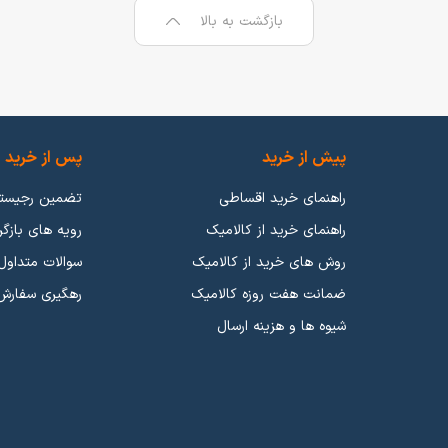
میشد ولی بعد از گذشت چندین سال از تولید اولین گوشی موبایل هوشمند شرک
بازگشت به بالا
ان گوشی موبایل، میتوان به کمپانی
سامسونگ
،
اپل
و
شیائومی
اشاره کرد که باز
ما کیفیت و برچسب قیمتی نسبت به گوشی موبایلی که عرضه میکنند، منطقی 
 داریا اشاره کرد که عملکرد خوبی در بازار گوشی موبایل از خود ارائه دادند.
پیش از خرید
پس از خرید
راهنمای خرید اقساطی
تضمین رجیست
راهنمای خرید از کالامیک
رویه های بازگر
روش های خرید از کالامیک
سوالات متداول
 رده بندی هارو انجام دادیم و شما میتوانید بر اساس عملکرد انواع گوشی مو
ضمانت هفت روزه کالامیک
رهگیری سفارش
 دکمه ای
،
گوشی بر اساس دوربین
،
گوشی های ضدآب
،
گوشی های 5G
و
گوشی ها
شیوه ها و هزینه ارسال
 «هر چقدر پول بدی همونقدر آش میخوری» بهترین مثال میتواند باشد. طبیعتا