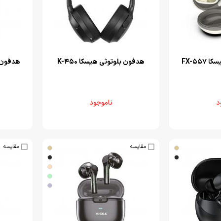
FX-55
هدفون بلوتوثی هیسکا K-450
هدفون بل
د
ناموجود
مقایسه
مقایسه