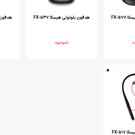
FX-57
هدفون بلوتوثی هیسکا FX-537
هدفون بل
د
ناموجود
FX-517