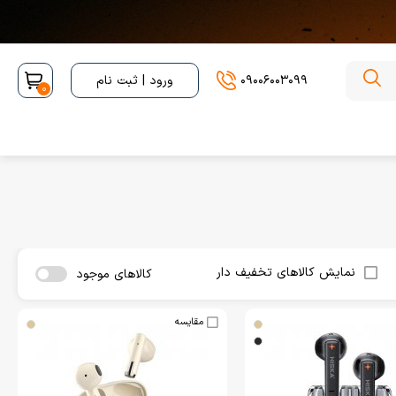
09006003099
ورود | ثبت نام
0
نمایش کالاهای تخفیف دار
کالاهای موجود
مقایسه