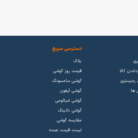
ت های زیادی دست به تولید و عرضه گوشی موبایل با امکانات زیاد و
ار گوشی موبایل به نوعی تحت تسلط این برند ها میباشد. اما برند هایی
تر باشد.
دسترسی سریع
ری
بلاگ
گوشی ها به مرور زمان برای جداسازی از هم با عملکردی که میدهند رتبه بندی شدند. گوشی های بالاترین کیفیت و جدیدترین تکنولوژی رو ارائه میدهند به عنوان گوشی های پرچمدار (Flagship) شناخته شدند. گوشی هایی
داندن کالا
قیمت روز گوشی
که عملکرد ضعیف تر و برچسب قیمتی ارزان تری داشتند در رده میانرده (Mid-Range) قرار می گیرند. از طرفی گوشی هایی با برچسب قیمتی پایین و عملکرد نسبتا خوب هم جزو گوشی های اقتصادی (Economic)
 رجیستری
گوشی سامسونگ
بایل رو بررسی کنید.
 ها
گوشی آیفون
ی گیمینگ
.
گوشی شیائومی
گوشی ناتینگ
مقایسه گوشی
لیست قیمت عمده
 در هر بازاری هرچقدر بیشتر هزینه کنید کالای با کیفیت تری دریافت