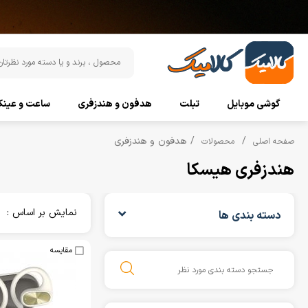
گوشی موبایل
تبلت
هدفون و هندزفری
ساعت و عین
هدفون و هندزفری
صفحه اصلی
محصولات
هندزفری هیسکا
نمایش بر اساس :
دسته بندی ها
مقایسه