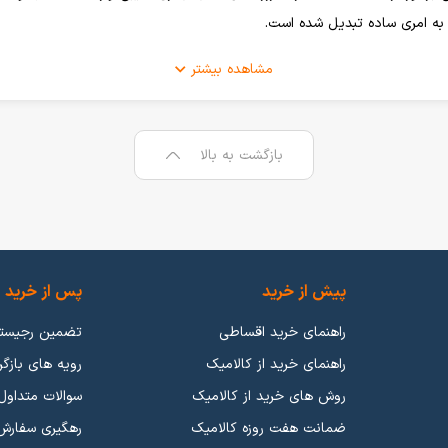
 به امری ساده تبدیل شده است.
مشاهده بیشتر
میشد ولی بعد از گذشت چندین سال از تولید اولین گوشی موبایل هوشمند شرک
بازگشت به بالا
ان گوشی موبایل، میتوان به کمپانی
سامسونگ
،
اپل
و
شیائومی
اشاره کرد که باز
ما کیفیت و برچسب قیمتی نسبت به گوشی موبایلی که عرضه میکنند، منطقی 
 داریا اشاره کرد که عملکرد خوبی در بازار گوشی موبایل از خود ارائه دادند.
پیش از خرید
پس از خرید
راهنمای خرید اقساطی
تضمین رجیست
راهنمای خرید از کالامیک
رویه های بازگر
روش های خرید از کالامیک
سوالات متداول
 رده بندی هارو انجام دادیم و شما میتوانید بر اساس عملکرد انواع گوشی مو
ضمانت هفت روزه کالامیک
رهگیری سفارش
 دکمه ای
،
گوشی بر اساس دوربین
،
گوشی های ضدآب
،
گوشی های 5G
و
گوشی ها