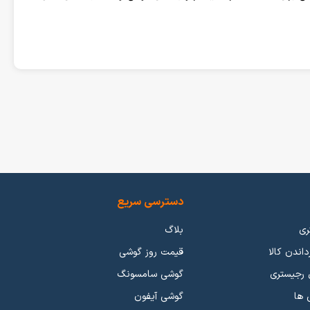
ت های زیادی دست به تولید و عرضه گوشی موبایل با امکانات زیاد و
ار گوشی موبایل به نوعی تحت تسلط این برند ها میباشد. اما برند هایی
تر باشد.
دسترسی سریع
ری
بلاگ
گوشی ها به مرور زمان برای جداسازی از هم با عملکردی که میدهند رتبه بندی شدند. گوشی های بالاترین کیفیت و جدیدترین تکنولوژی رو ارائه میدهند به عنوان گوشی های پرچمدار (Flagship) شناخته شدند. گوشی هایی
داندن کالا
قیمت روز گوشی
که عملکرد ضعیف تر و برچسب قیمتی ارزان تری داشتند در رده میانرده (Mid-Range) قرار می گیرند. از طرفی گوشی هایی با برچسب قیمتی پایین و عملکرد نسبتا خوب هم جزو گوشی های اقتصادی (Economic)
 رجیستری
گوشی سامسونگ
بایل رو بررسی کنید.
 ها
گوشی آیفون
ی گیمینگ
.