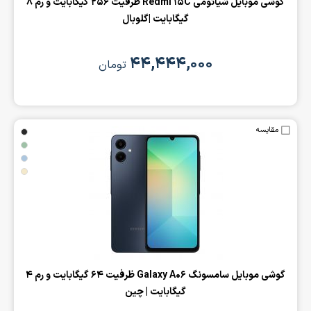
‌گوشی موبایل شیائومی Redmi 15C ظرفیت 256 گیگابایت و رم 8
گیگابایت |گلوبال
۴۴,۴۴۴,۰۰۰
تومان
مقایسه
گوشی موبایل سامسونگ Galaxy A06 ظرفیت 64 گیگابایت و رم 4
گیگابایت | چین