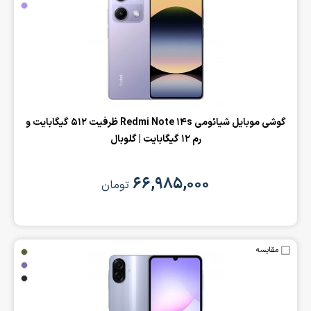
‌گوشی موبایل شیائومی Redmi Note 14s ظرفیت 512 گیگابایت و
رم 12 گیگابایت | گلوبال
۶۶,۹۸۵,۰۰۰
تومان
مقایسه