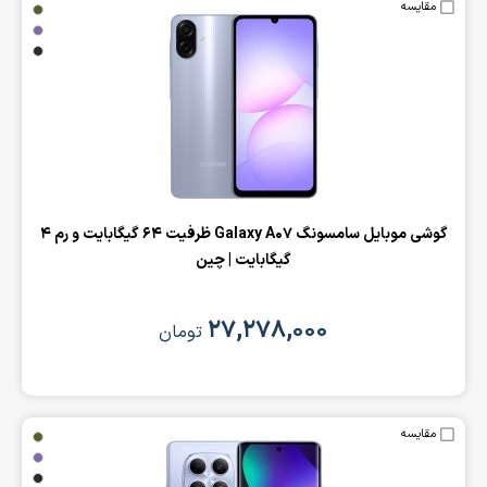
مقایسه
گوشی موبایل سامسونگ Galaxy A07 ظرفیت 64 گیگابایت و رم 4
گیگابایت | چین
۲۷,۲۷۸,۰۰۰
تومان
مقایسه