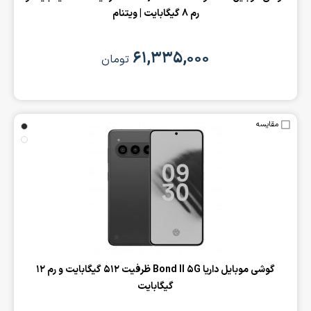
رم 8 گیگابایت | ویتنام
۶۱,۳۳۵,۰۰۰
تومان
مقایسه
‌گوشی موبایل داریا Bond II 5G ظرفیت 512 گیگابایت و رم 12
گیگابایت