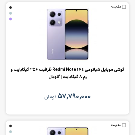
مقایسه
‌گوشی موبایل شیائومی Redmi Note 14s ظرفیت 256 گیگابایت و
رم 8 گیگابایت | گلوبال
۵۷,۷۹۰,۰۰۰
تومان
مقایسه