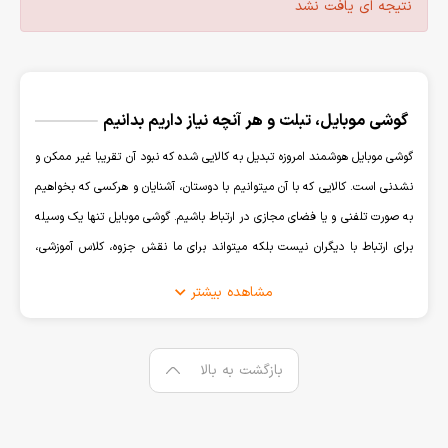
نتیجه ای یافت نشد
گوشی موبایل، تبلت و هر آنچه نیاز داریم بدانیم
گوشی موبایل هوشمند امروزه تبدیل به کالایی شده که نبود آن تقریبا غیر ممکن و
نشدنی است. کالایی که با آن میتوانیم با دوستان، آشنایان و هرکسی که بخواهیم
به صورت تلفنی و یا فضای مجازی در ارتباط باشیم. گوشی موبایل تنها یک وسیله
برای ارتباط با دیگران نیست بلکه میتواند برای ما نقش جزوه، کلاس آموزشی،
همراه بانک، ماشین حساب، دوربین عکاسی و فیلمبرداری و هر آن چیز که قابل
مشاهده بیشتر
تصور باشد را ایفا کند.
نگهداری کالایی که نقش مهمی در زندگی روزمره ما دارد از اهمیت
بالایی برخوردار است، استفاده از شارژر اصل که به باتری آسیبی
بازگشت به بالا
وارد نکند، قاب و گلس برای محافظت از نمایشگر و بدنه ی گوشی
و انتخاب کالای اصل که مقاومت بالایی از خود نشان بدهد