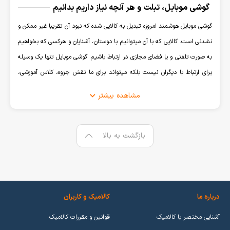
گوشی موبایل، تبلت و هر آنچه نیاز داریم بدانیم
گوشی موبایل هوشمند امروزه تبدیل به کالایی شده که نبود آن تقریبا غیر ممکن و
نشدنی است. کالایی که با آن میتوانیم با دوستان، آشنایان و هرکسی که بخواهیم
به صورت تلفنی و یا فضای مجازی در ارتباط باشیم. گوشی موبایل تنها یک وسیله
برای ارتباط با دیگران نیست بلکه میتواند برای ما نقش جزوه، کلاس آموزشی،
همراه بانک، ماشین حساب، دوربین عکاسی و فیلمبرداری و هر آن چیز که قابل
مشاهده بیشتر
تصور باشد را ایفا کند.
نگهداری کالایی که نقش مهمی در زندگی روزمره ما دارد از اهمیت
بالایی برخوردار است، استفاده از شارژر اصل که به باتری آسیبی
بازگشت به بالا
وارد نکند، قاب و گلس برای محافظت از نمایشگر و بدنه ی گوشی
و انتخاب کالای اصل که مقاومت بالایی از خود نشان بدهد
همگی در فروشگاه اینترنتی کالامیک به امری ساده تبدیل شده
است.
درباره ما
کالامیک و کاربران
آشنایی مختصر با کالامیک
قوانین و مقررات کالامیک
انواع گوشی موبایل