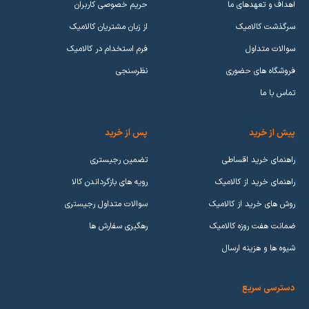
اهداف و تعهدهای ما
حریم خصوصی کاربران
سرگذشت کالامیک
از زبان مشتریان کالامیک
در ابتدا تولید کنندگان گوشی موبایل به برند های انگشتشماری
سوالات متداول
فرم استخدام در کالامیک
ختم میشد ولی بعد از گذشت چندین سال از تولید اولین گوشی
فروشگاه های حضوری
نظرسنجی
موبایل هوشمند شرکت های زیادی دست به تولید و عرضه گوشی
تماس با ما
موبایل با امکانات زیاد و برچسب قیمتی اقتصادی زدند. از
سرشناس ترین و بزرگترین تولید کنندگان گوشی موبایل، میتوان به
پیش از خرید
پس از خرید
کمپانی
سامسونگ
،
اپل
و
شیائومی
اشاره کرد که بازار گوشی موبایل به
راهنمای خرید اقساطی
تضمین رجیستری
نوعی تحت تسلط این برند ها میباشد. اما برند هایی هم درحال
فعالیت هستند که ممکن است محبوبیت کمتری داشته باشند اما
راهنمای خرید از کالامیک
رویه های بازگرداندن کالا
کیفیت و برچسب قیمتی نسبت به گوشی موبایلی که عرضه
روش های خرید از کالامیک
سوالات متداول رجیستری
میکنند، منطقی تر باشد.
ضمانت هفت روزه کالامیک
رهگیری سفارش ها
از این کمپانی ها میتوان به
گوشی نوکیا
،
گوشی ناتینگ
،
گوشی
شیوه ها و هزینه ارسال
ریلمی
، گوشی داریا اشاره کرد که عملکرد خوبی در بازار گوشی
موبایل از خود ارائه دادند.
دسترسی سریع