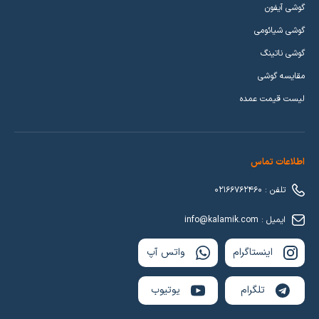
گوشی آیفون
گوشی شیائومی
گوشی ناتینگ
مقایسه گوشی
لیست قیمت عمده
اطلاعات تماس
تلفن : 02166762460
ایمیل : info@kalamik.com
اینستاگرام
واتس آپ
تلگرام
یوتیوب