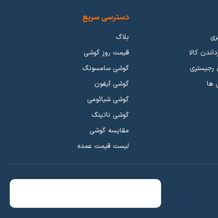
نطقی تر باشد.
دسترسی سریع
ری
بلاگ
داندن کالا
قیمت روز گوشی
 رجیستری
گوشی سامسونگ
گوشی ها به مرور زمان برای جداسازی از هم با عملکردی که میدهند رتبه بندی شدند. گوشی های بالاترین کیفیت و جدیدترین تکنولوژی رو ارائه میدهند به عنوان گوشی های پرچمدار (Flagship) شناخته شدند. گوشی هایی
 ها
گوشی آیفون
که عملکرد ضعیف تر و برچسب قیمتی ارزان تری داشتند در رده میانرده (Mid-Range) قرار می گیرند. از طرفی گوشی هایی با برچسب قیمتی پایین و عملکرد نسبتا خوب هم جزو گوشی های اقتصادی (Economic)
گوشی شیائومی
بایل رو بررسی کنید.
گوشی ناتینگ
ی های گیمینگ
.
مقایسه گوشی
لیست قیمت عمده
هر بازاری هرچقدر بیشتر هزینه کنید کالای با کیفیت تری دریافت
جه ای یک گوشی موبایل خریداری کنید.
5 تا 10 میلیون
و
10 تا 15 میلیون
قرار میگیرند