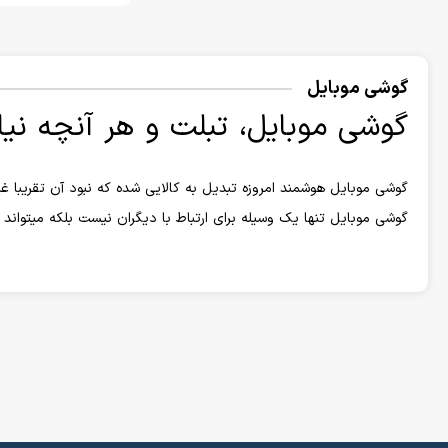
گوشی موبایل
گوشی موبایل، تبلت و هر آنچه نیاز
گوشی موبایل هوشمند امروزه تبدیل به کالایی شده که نبود آن تقریبا غ
گوشی موبایل تنها یک وسیله برای ارتباط با دیگران نیست بلکه میتواند
نگهداری کالایی که نقش مهمی در زندگی روزمره ما دارد از اهمیت بالای
مقاومت بالایی از خود نشان بدهد همگی در فروشگاه اینترنتی کالامیک
انواع گوشی موبایل
در ابتدا تولید کنندگان گوشی موبایل به برند های انگشتشماری ختم م
برچسب قیمتی اقتصادی زدند. از سرشناس ترین و بزرگترین تولید کنندگ