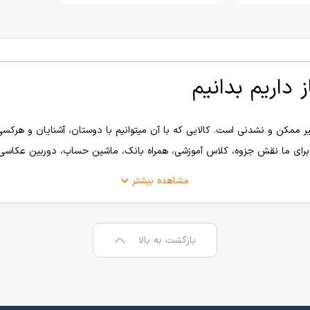
 داریم بدانیم
یر ممکن و نشدنی است. کالایی که با آن میتوانیم با دوستان، آشنایان و هرکس
 برای ما نقش جزوه، کلاس آموزشی، همراه بانک، ماشین حساب، دوربین عکاسی و 
ی برخوردار است، استفاده از شارژر اصل که به باتری آسیبی وارد نکند، قاب و
مشاهده بیشتر
 به امری ساده تبدیل شده است.
بازگشت به بالا
یشد ولی بعد از گذشت چندین سال از تولید اولین گوشی موبایل هوشمند شرکت 
ان گوشی موبایل، میتوان به کمپانی
سامسونگ
،
اپل
و
شیائومی
اشاره کرد که با