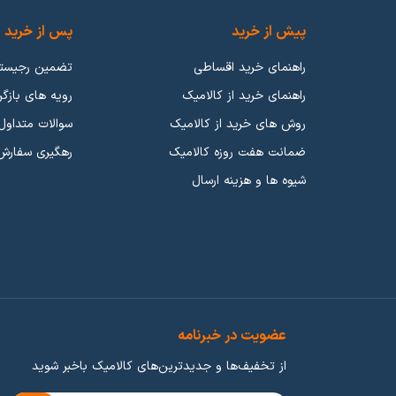
شند اما کیفیت و برچسب قیمتی نسبت به گوشی موبایلی که عرضه میکنند، م
پیش از خرید
پس از خرید
شی داریا اشاره کرد که عملکرد خوبی در بازار گوشی موبایل از خود ارائه دادند.
راهنمای خرید اقساطی
تضمین رجیست
راهنمای خرید از کالامیک
رویه های بازگر
روش های خرید از کالامیک
سوالات متداول
ضمانت هفت روزه کالامیک
رهگیری سفارش
شیوه ها و هزینه ارسال
 رده بندی هارو انجام دادیم و شما میتوانید بر اساس عملکرد انواع گوشی مو
ی دکمه ای
،
گوشی بر اساس دوربین
،
گوشی های ضدآب
،
گوشی های 5G
و
گوش
«هر چقدر پول بدی همونقدر آش میخوری» بهترین مثال میتواند باشد. طبیعتا در 
عضویت در خبرنامه
خوبی تهیه کنید. شرکت های زیادی در تلاش هستند تا شما بتوانید با هر بود
از تخفیف‌ها و جدیدترین‌های کالامیک باخبر شوید
 بهترین انتخاب هستند. گوشی های میانرده در بازه قیمتی