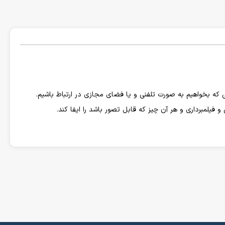
ی که بخواهیم به صورت تلفنی و یا فضای مجازی در ارتباط باشیم.
فیلمبرداری و هر آن چیز که قابل تصور باشد را ایفا کند.
 گلس برای محافظت از نمایشگر و بدنه ی گوشی و انتخاب کالای اصل که
های زیادی دست به تولید و عرضه گوشی موبایل با امکانات زیاد و
زار گوشی موبایل به نوعی تحت تسلط این برند ها میباشد. اما برند