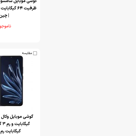
| چین
ناموجو
مقایسه
گیگابایت رم