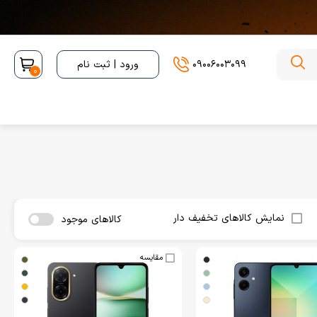
09006003099
ورود | ثبت نام
0
نمایش کالاهای تخفیف دار
کالاهای موجود
مقایسه