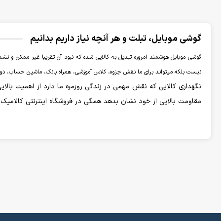
گوشی موبایل، تبلت و هر آنچه نیاز داریم بدانیم
گوشی موبایل هوشمند امروزه تبدیل به کالایی شده که نبود آن تقریبا غیر ممکن و نشدن
نیست بلکه میتواند برای ما نقش جزوه، کلاس آموزشی، همراه بانک، ماشین حساب، دوربی
نگهداری کالایی که نقش مهمی در زندگی روزمره ما دارد از اهمیت بالای
مقاومت بالایی از خود نشان بدهد همگی در فروشگاه اینترنتی کالامیک
انواع گوشی موبایل
در ابتدا تولید کنندگان گوشی موبایل به برند های انگشتشماری ختم 
برچسب قیمتی اقتصادی زدند. از سرشناس ترین و بزرگترین تولید کنندگ
هم درحال فعالیت هستند که ممکن است محبوبیت کمتری داشته باشند ا
از این کمپانی ها میتوان به
گوشی نوکیا
،
گوشی ناتینگ
،
گوشی ریلمی
، گوشی