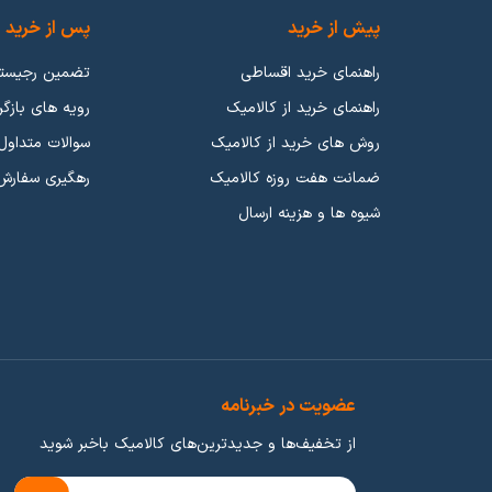
پیش از خرید
پس از خرید
راهنمای خرید اقساطی
تضمین رجیست
راهنمای خرید از کالامیک
رویه های بازگر
روش های خرید از کالامیک
سوالات متداول
 رده بندی هارو انجام دادیم و شما میتوانید بر اساس عملکرد انواع گوشی مو
ضمانت هفت روزه کالامیک
رهگیری سفارش
 دکمه ای
،
گوشی بر اساس دوربین
،
گوشی های ضدآب
،
گوشی های 5G
و
گوشی ها
شیوه ها و هزینه ارسال
 «هر چقدر پول بدی همونقدر آش میخوری» بهترین مثال میتواند باشد. طبیعتا
خوبی تهیه کنید. شرکت های زیادی در تلاش هستند تا شما بتوانید با هر بود
بهترین انتخاب هستند. گوشی های میانرده در بازه قیمتی
عضویت در خبرنامه
 پیشتاز این رد بندی امری دشوار است.
از تخفیف‌ها و جدیدترین‌های کالامیک باخبر شوید
ای بسیار زیادی از پرچمدارها ختم میشود. گوشی هایی با بالاترین عملکرد 
.