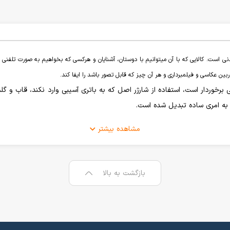
ی است. کالایی که با آن میتوانیم با دوستان، آشنایان و هرکسی که بخواهیم به صورت تلفنی و 
ن عکاسی و فیلمبرداری و هر آن چیز که قابل تصور باشد را ایفا کند.
ی برخوردار است، استفاده از شارژر اصل که به باتری آسیبی وارد نکند، قاب 
 به امری ساده تبدیل شده است.
مشاهده بیشتر
میشد ولی بعد از گذشت چندین سال از تولید اولین گوشی موبایل هوشمند شرک
بازگشت به بالا
ان گوشی موبایل، میتوان به کمپانی
سامسونگ
،
اپل
و
شیائومی
اشاره کرد که باز
ما کیفیت و برچسب قیمتی نسبت به گوشی موبایلی که عرضه میکنند، منطقی 
 داریا اشاره کرد که عملکرد خوبی در بازار گوشی موبایل از خود ارائه دادند.