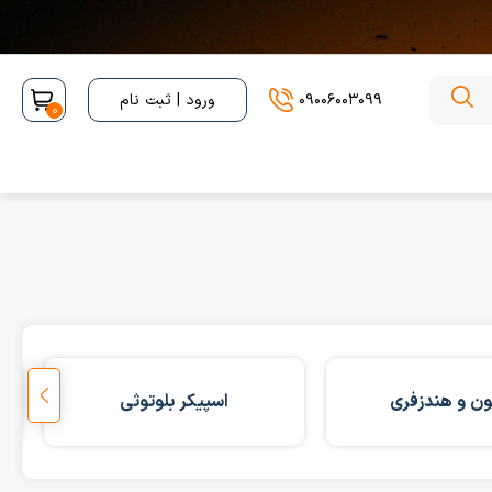
09006003099
ورود | ثبت نام
0
ن و هندزفری
اسپیکر بلوتوثی