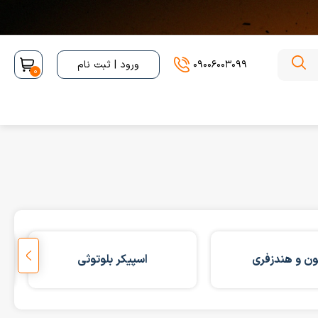
09006003099
ورود | ثبت نام
0
ن و هندزفری
اسپیکر بلوتوثی