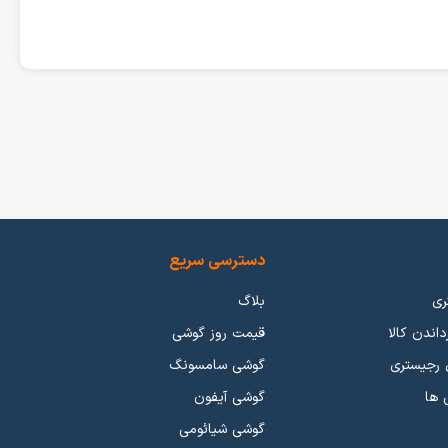
ت های زیادی دست به تولید و عرضه گوشی موبایل با امکانات زیاد و
ار گوشی موبایل به نوعی تحت تسلط این برند ها میباشد. اما برند هایی
تر باشد.
دسترسی سریع
ری
بلاگ
گوشی ها به مرور زمان برای جداسازی از هم با عملکردی که میدهند رتبه بندی شدند. گوشی های بالاترین کیفیت و جدیدترین تکنولوژی رو ارائه میدهند به عنوان گوشی های پرچمدار (Flagship) شناخته شدند. گوشی هایی
داندن کالا
قیمت روز گوشی
که عملکرد ضعیف تر و برچسب قیمتی ارزان تری داشتند در رده میانرده (Mid-Range) قرار می گیرند. از طرفی گوشی هایی با برچسب قیمتی پایین و عملکرد نسبتا خوب هم جزو گوشی های اقتصادی (Economic)
 رجیستری
گوشی سامسونگ
بایل رو بررسی کنید.
 ها
گوشی آیفون
ی گیمینگ
.
گوشی شیائومی