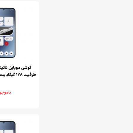
ظرفیت 128 گیگابایت و رم 8 گیگابایت
ناموجو