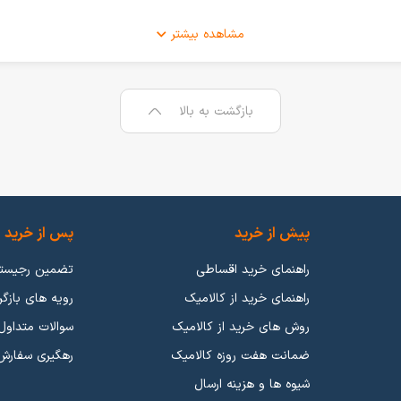
مشاهده بیشتر
میشد ولی بعد از گذشت چندین سال از تولید اولین گوشی موبایل هوشمند شرک
بازگشت به بالا
ان گوشی موبایل، میتوان به کمپانی
سامسونگ
،
اپل
و
شیائومی
اشاره کرد که باز
ما کیفیت و برچسب قیمتی نسبت به گوشی موبایلی که عرضه میکنند، منطقی 
 داریا اشاره کرد که عملکرد خوبی در بازار گوشی موبایل از خود ارائه دادند.
پیش از خرید
پس از خرید
راهنمای خرید اقساطی
تضمین رجیست
راهنمای خرید از کالامیک
رویه های بازگر
روش های خرید از کالامیک
سوالات متداول
 رده بندی هارو انجام دادیم و شما میتوانید بر اساس عملکرد انواع گوشی مو
ضمانت هفت روزه کالامیک
رهگیری سفارش
 دکمه ای
،
گوشی بر اساس دوربین
،
گوشی های ضدآب
،
گوشی های 5G
و
گوشی ها
شیوه ها و هزینه ارسال