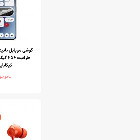
گیگابای
ناموجو