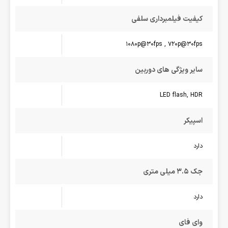
کیفیت فیلمبرداری سلفی
1080p@30fps , 720p@30fps
سایر ویژگی های دوربین
LED flash, HDR
اسپیکر
دارد
جک 3.5 میلی متری
دارد
وای فای