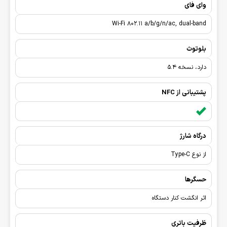
وای فای
Wi-Fi 802.11 a/b/g/n/ac, dual-band
بلوتوث
دارد، نسخه 5.4
پشتیبانی از NFC
درگاه شارژ
از نوع Type-C
حسگرها
اثر انگشت کنار دستگاه
ظرفیت باتری