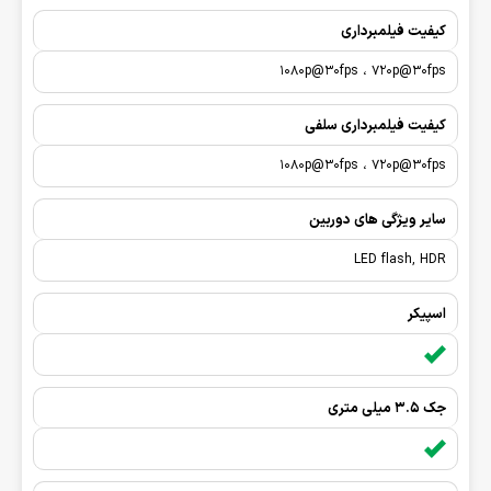
کیفیت فیلمبرداری
1080p@30fps ، 720p@30fps
کیفیت فیلمبرداری سلفی
1080p@30fps ، 720p@30fps
سایر ویژگی های دوربین
LED flash, HDR
اسپیکر
جک 3.5 میلی متری