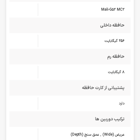
Mali-G52 MC2
حافظه داخلی
256 گیگابایت
حافظه رم
8 گیگابایت
پشتیبانی از کارت حافظه
دارد
ترکیب دوربین ها
عریض (Wide) , عمق سنج (Depth)