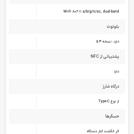
Wi-Fi 802.11 a/b/g/n/ac, dual-band
بلوتوث
دارد، نسخه 5.4
پشتیبانی از NFC
دارد
درگاه شارژ
از نوع Type-C
حسگرها
اثر انگشت کنار دستگاه