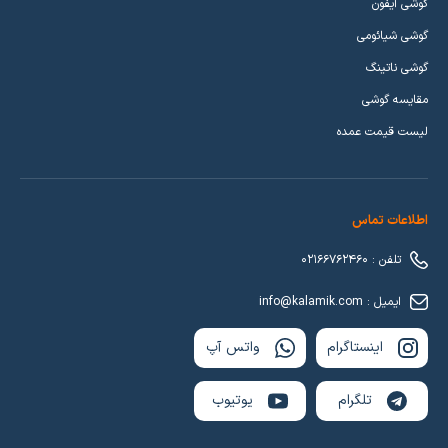
گوشی آیفون
گوشی شیائومی
گوشی ناتینگ
مقایسه گوشی
لیست قیمت عمده
اطلاعات تماس
تلفن : 02166762460
ایمیل : info@kalamik.com
اینستاگرام
واتس آپ
تلگرام
یوتیوب