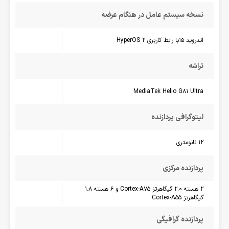
نسخه سیستم عامل در هنگام عرضه
اندروید 15با رابط کاربری HyperOS 2
تراشه
MediaTek Helio G81 Ultra
لیتوگرافی پردازنده
12 نانومتری
پردازنده مرکزی
2 هسته 2.0 گیگاهرتز Cortex-A75 و 6 هسته 1.8
گیگاهرتز Cortex-A55
پردازنده گرافیگی