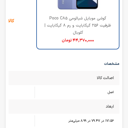
‌گوشی موبایل شیائومی Poco C85
کالای ج
ظرفیت 256 گیگابایت و رم 8 گیگابایت |
گلوبال
۴۴,۳۷۰,۰۰۰
تومان
مشخصات
اصالت کالا
اصل
ابعاد
171.56 در 79.47 در 8.99 میلی‌متر