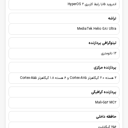
اندروید 15با رابط کاربری HyperOS 2
تراشه
MediaTek Helio G81 Ultra
لیتوگرافی پردازنده
12 نانومتری
پردازنده مرکزی
2 هسته 2.0 گیگاهرتز Cortex-A75 و 6 هسته 1.8 گیگاهرتز Cortex-A55
پردازنده گرافیگی
Mali-G52 MC2
حافظه داخلی
256 گیگابایت