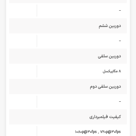
--
دوربین ششم
--
دوربین سلفی
8 مگاپیکسل
دوربین سلفی دوم
--
کیفیت فیلمبرداری
1080p@30fps , 720p@30fps