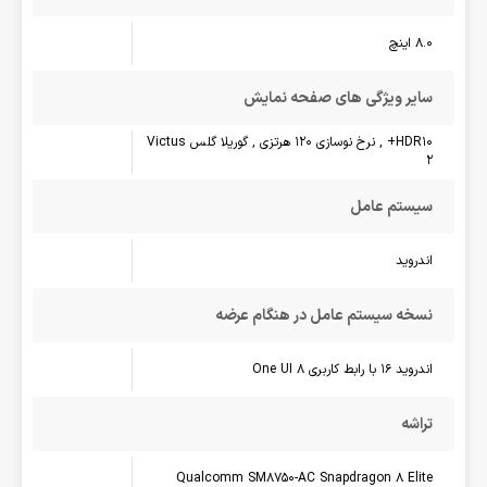
8.0 اینچ
سایر ویژگی های صفحه نمایش
HDR10+ , نرخ نوسازی 120 هرتزی , گوریلا گلس Victus
2
سیستم عامل
اندروید
نسخه سیستم عامل در هنگام عرضه
اندروید 16 با رابط کاربری One UI 8
تراشه
Qualcomm SM8750-AC Snapdragon 8 Elite