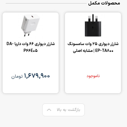
محصولات مکمل
شارژر دیواری 25 وات سامسونگ
شارژر دیواری 66 وات داریا DA-
EP-TA800 | مشابه اصلی
P66E05
۱,۶۷۹,۹۰۰
ناموجود
تومان
بازگشت به بالا