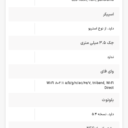
اسپیکر
دارد، از نوع استریو
جک 3.5 میلی متری
ندارد
وای فای
Wi-Fi 802.11 a/b/g/n/ac/6e/7, tri-band, Wi-Fi
Direct
بلوتوث
دارد، نسخه 5.4