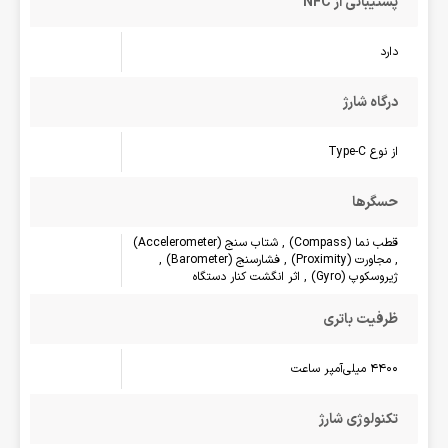
پشتیبانی از NFC
دارد
درگاه شارژ
از نوع Type-C
حسگرها
قطب نما (Compass) , شتاب سنج (Accelerometer)
, مجاورت (Proximity) , فشارسنج (Barometer) ,
ژیروسکوپ (Gyro) , اثر انگشت کنار دستگاه
ظرفیت باتری
4400 میلی‌آمپر ساعت
تکنولوژی شارژ