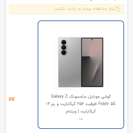
برای مشاهده بیشتر به راست بکشید.
گوشی موبایل سامسونگ Galaxy Z
کالای ج
Fold7 5G ظرفیت 256 گیگابایت و رم 12
گیگابایت | ویتنام
--