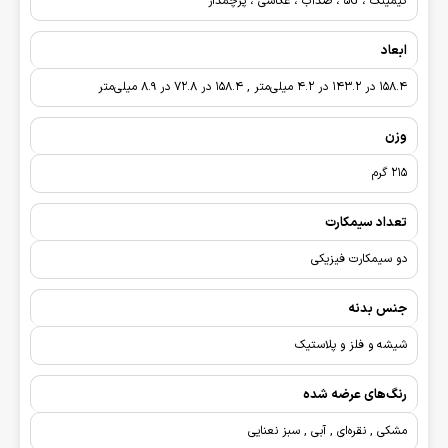
گیمینگ ، 5G ، ضدآب ، عکاسی ، پرچمدار
ابعاد
158.4 در 143.2 در 4.2 میلی‌متر , 158.4 در 72.8 در 8.9 میلی‌متر
وزن
215 گرم
تعداد سیمکارت
دو سیمکارت فیزیکی
جنس بدنه
شیشه و فلز و پلاستیک
رنگ‌های عرضه شده
مشکی , نقره‌ای , آبی , سبز نعنایی