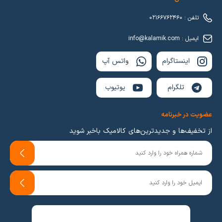
تلفن : 02166762460
ایمیل : info@kalamik.com
اینستاگرام
واتس آپ
تلگرام
یوتیوب
عضویت در خبرنامه
از تخفیف‌ها و جدیدترین‌های کالامیک باخبر شوید