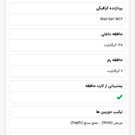
پردازنده گرافیگی
Mali-G52 MC2
حافظه داخلی
128 گیگابایت
حافظه رم
6 گیگابایت
پشتیبانی از کارت حافظه
ترکیب دوربین ها
عریض (Wide) ، عمق سنج (Depth)