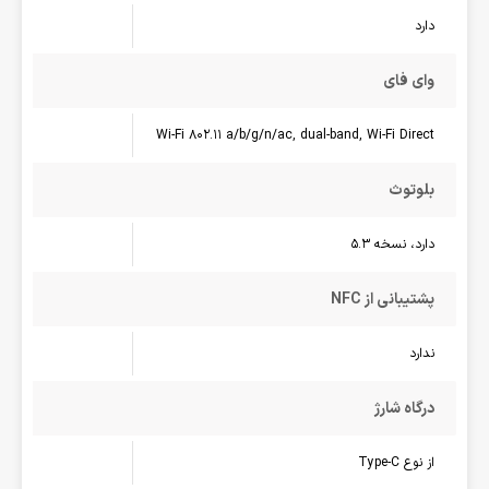
دارد
وای فای
Wi-Fi 802.11 a/b/g/n/ac, dual-band, Wi-Fi Direct
بلوتوث
دارد، نسخه 5.3
پشتیبانی از NFC
ندارد
درگاه شارژ
از نوع Type-C