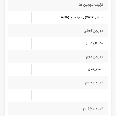
ترکیب دوربین ها
عریض (Wide) , عمق سنج (Depth)
دوربین اصلی
50 مگاپیکسل
دوربین دوم
2 مگاپیکسل
دوربین سوم
--
دوربین چهارم