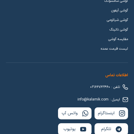
گوشی سامسونگ
گوشی آیفون
گوشی شیائومی
گوشی ناتینگ
مقایسه گوشی
لیست قیمت عمده
اطلاعات تماس
تلفن : 02166762460
ایمیل : info@kalamik.com
اینستاگرام
واتس آپ
تلگرام
یوتیوب