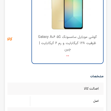
گوشی موبایل سامسونگ Galaxy A06 5G
کالای ج
ظرفیت 128 گیگابایت و رم 6 گیگابایت |
چین
--
مشخصات
اصالت کالا
اصل