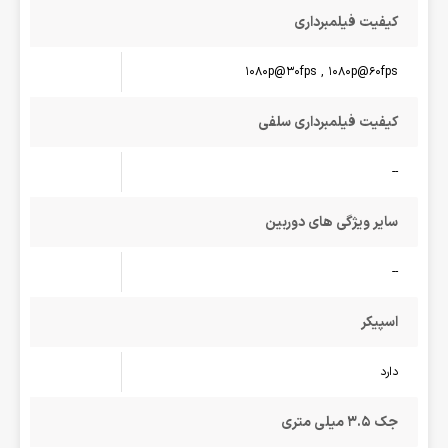
کیفیت فیلمبرداری
1080p@30fps , 1080p@60fps
کیفیت فیلمبرداری سلفی
--
سایر ویژگی های دوربین
--
اسپیکر
دارد
جک 3.5 میلی متری