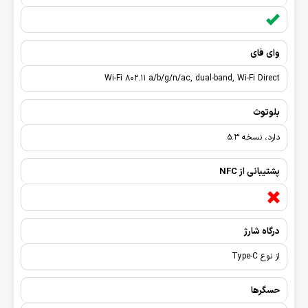
وای فای
Wi-Fi 802.11 a/b/g/n/ac, dual-band, Wi-Fi Direct
بلوتوث
دارد، نسخه 5.3
پشتیبانی از NFC
درگاه شارژ
از نوع Type-C
حسگرها