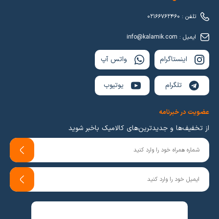
تلفن : 02166762460
ایمیل : info@kalamik.com
اینستاگرام
واتس آپ
تلگرام
یوتیوب
عضویت در خبرنامه
از تخفیف‌ها و جدیدترین‌های کالامیک باخبر شوید