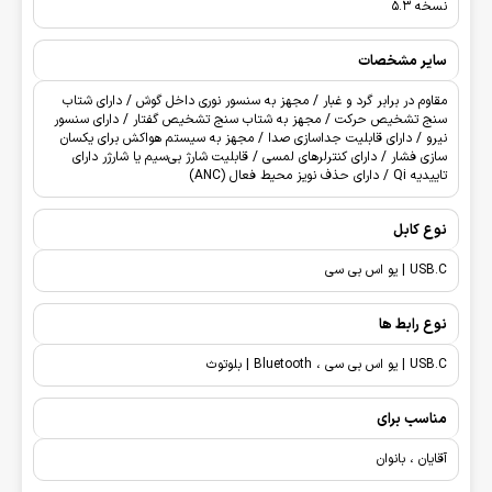
نسخه 5.3
سایر مشخصات
مقاوم در برابر گرد و غبار / مجهز به سنسور نوری داخل گوش / دارای شتاب
سنج تشخیص حرکت / مجهز به شتاب سنج تشخیص گفتار / دارای سنسور
نیرو / دارای قابلیت جداسازی صدا / مجهز به سیستم هواکش برای یکسان
سازی فشار / دارای کنترلرهای لمسی / قابلیت شارژ بی‌سیم یا شارژر دارای
تاییدیه Qi / دارای حذف نویز محیط فعال (ANC)
نوع کابل
USB.C | یو اس بی سی
نوع رابط ها
USB.C | یو اس بی سی ، Bluetooth | بلوتوث
مناسب برای
آقایان ، بانوان