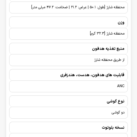
محفظه شارژ [طول: 50.1 | عرض: 21.2 | ضخامت: 46.2 میلی متر]
وزن
محفظه شارژ [32.3 گرم]
منبع تغذیه هدفون
از طریق محفظه شارژ
قابلیت های هدفون، هدست، هندزفری
ANC
نوع گوشی
دو گوشی
نسخه بلوتوث