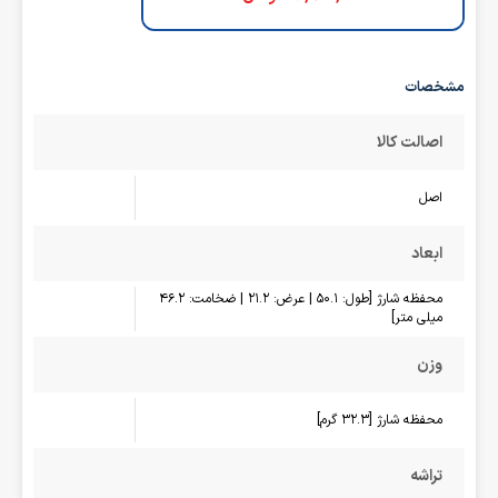
مشخصات
اصالت کالا
اصل
ابعاد
محفظه شارژ [طول: 50.1 | عرض: 21.2 | ضخامت: 46.2
میلی متر]
وزن
محفظه شارژ [32.3 گرم]
تراشه