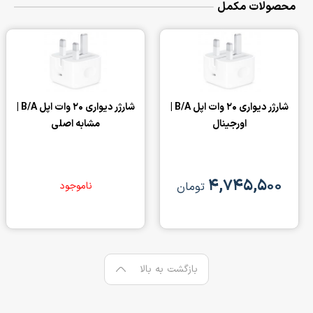
محصولات مکمل
شارژر دیواری 20 وات اپل B/A |
شارژر دیواری 66 وات داریا DA-
مشابه اصلی
P66E05
۱,۶۷۹,۹۰۰
ناموجود
تومان
بازگشت به بالا