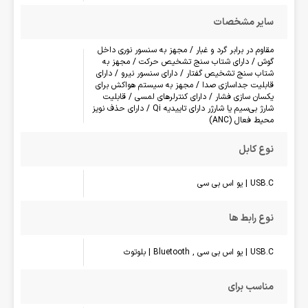
سایر مشخصات
مقاوم در برابر گرد و غبار / مجهز به سنسور نوری داخل
گوش / دارای شتاب سنج تشخیص حرکت / مجهز به
شتاب سنج تشخیص گفتار / دارای سنسور نیرو / دارای
قابلیت جداسازی صدا / مجهز به سیستم هواکش برای
یکسان سازی فشار / دارای کنترلرهای لمسی / قابلیت
شارژ بی‌سیم یا شارژر دارای تاییدیه Qi / دارای حذف نویز
محیط فعال (ANC)
نوع کابل
USB.C | یو اس بی سی
نوع رابط ها
USB.C | یو اس بی سی , Bluetooth | بلوتوث
مناسب برای