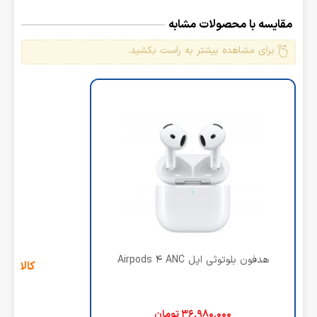
مقایسه با محصولات مشابه
برای مشاهده بیشتر به راست بکشید.
هدفون بلوتوثی اپل Airpods 4 ANC
کالای ج
۳۶,۹۸۰,۰۰۰
تومان