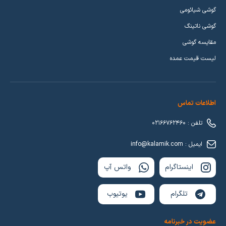
گوشی شیائومی
گوشی ناتینگ
مقایسه گوشی
لیست قیمت عمده
اطلاعات تماس
تلفن : 02166762460
ایمیل : info@kalamik.com
اینستاگرام
واتس آپ
تلگرام
یوتیوب
عضویت در خبرنامه